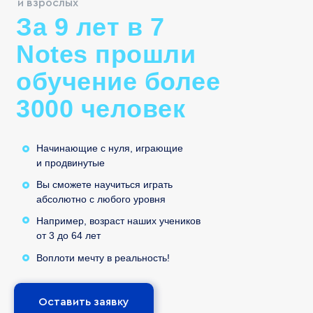
и взрослых
Выбор филиала:
За 9 лет в 7
Notes прошли
Способ связи:
обучение более
3000 человек
Выражаю
согласие на обработку
персональных данных
, с
политикой
конфиденциальности
ознакомлен
Начинающие с нуля, играющие
и продвинутые
Записаться
Вы сможете научиться играть
абсолютно с любого уровня
Например, возраст наших учеников
от 3 до 64 лет
Воплоти мечту в реальность!
Оставить заявку