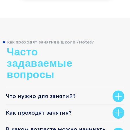
Выбор филиала:
Способ связи:
как проходят занятия в школе 7Notes?
Выражаю
согласие на обработку
Часто
персональных данных
, с
политикой
конфиденциальности
ознакомлен
задаваемые
Записаться
вопросы
Что нужно для занятий?
Как проходят занятия?
В каком возрасте можно начинать