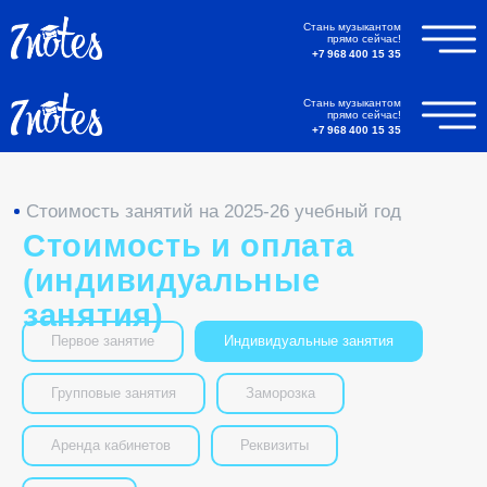
Стань музыкантом
прямо сейчас!
+7 968 400 15 35
Стань музыкантом
прямо сейчас!
+7 968 400 15 35
Стоимость занятий на 2025-26 учебный год
Стоимость и оплата
(индивидуальные
занятия)
Первое занятие
Индивидуальные занятия
Групповые занятия
Заморозка
Аренда кабинетов
Реквизиты