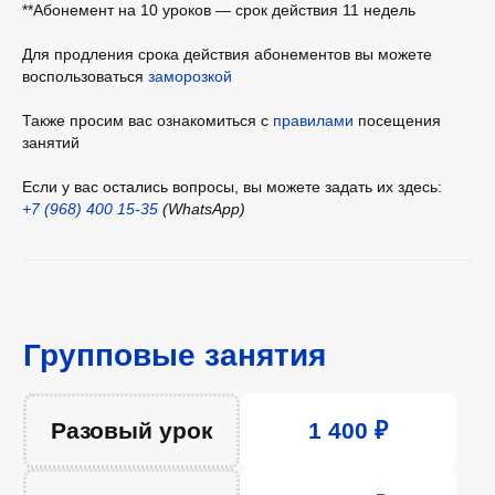
36 уроков
42 750 ₽
**Абонемент на 10 уроков — срок действия 11 недель
Для продления срока действия абонементов вы можете
48 уроков
57 000 ₽
воспользоваться
заморозкой
Разовое занятие
Также просим вас ознакомиться с
правилами
посещения
Разовая оплата позволяет Вам не привязываться
к определенному графику и посещать занятия
занятий
в свободном режиме
4 урока
Если у вас остались вопросы, вы можете задать их здесь:
Для посещения занятий 1 раз в неделю. График
+7 (968) 400 15-35
(WhatsApp)
регулярный, перед оплатой согласуйте запись
с администратором
8 уроков
Для посещения занятий 2 раза в неделю. График
регулярный, перед оплатой согласуйте запись
с администратором
12 уроков
Для посещения занятий 3 раза в неделю. График
регулярный, перед оплатой согласуйте запись
с администратором
24 урока
Курс рассчитан на 3 - 6 месяцев. График
регулярный, перед оплатой согласуйте запись