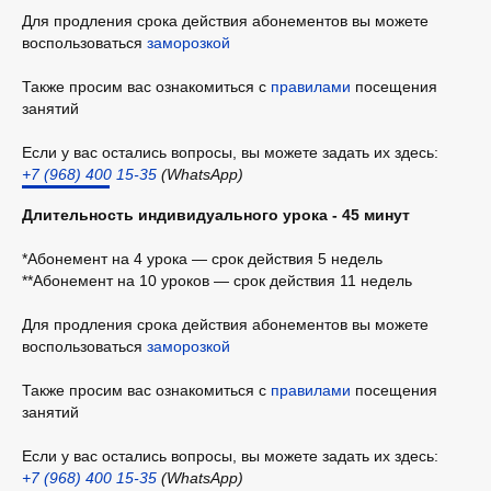
Идеально для системного изучения предмета.
Для продления срока действия абонементов вы можете
Этот пакет позволяет глубоко освоить материал
воспользоваться
заморозкой
и сформировать устойчивые навыки
36 уроков
Также просим вас ознакомиться с
правилами
посещения
Подходит для глубокого освоения предмета или
занятий
регулярных занятий в течение учебного года.
Наилучшее качество и долгосрочный результат
Если у вас остались вопросы, вы можете задать их здесь:
+7 (968) 400 15-35
(WhatsApp)
Длительность индивидуального урока - 45 минут
*Абонемент на 4 урока — срок действия 5 недель
**Абонемент на 10 уроков — срок действия 11 недель
Для продления срока действия абонементов вы можете
воспользоваться
заморозкой
Также просим вас ознакомиться с
правилами
посещения
занятий
*Прайс "продвинутый" актуален
Если у вас остались вопросы, вы можете задать их здесь:
для занятий у педагога
+7 (968) 400 15-35
(WhatsApp)
Кононенко Елены Сергеевны